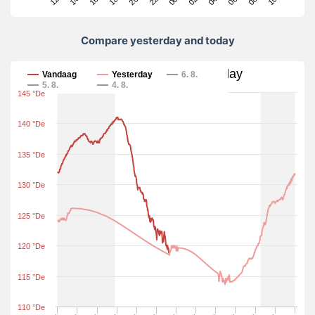
Compare yesterday and today
Compare yesterday and today
Vandaag
Yesterday
6. 8.
5. 8.
4. 8.
145 °De
140 °De
135 °De
130 °De
125 °De
120 °De
115 °De
110 °De