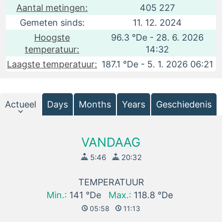
Aantal metingen:
405 227
Gemeten sinds:
11. 12. 2024
Hoogste
96.3 °De - 28. 6. 2026
temperatuur:
14:32
Laagste temperatuur:
187.1 °De - 5. 1. 2026 06:21
Actueel
Days
Months
Years
Geschiedenis
VANDAAG
5:46
20:32
TEMPERATUUR
Min.:
141 °De
Max.:
118.8 °De
05:58
11:13