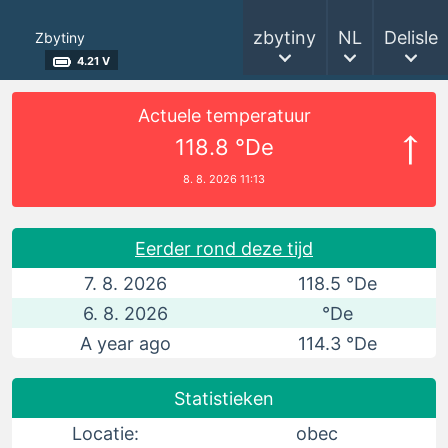
zbytiny
NL
Delisle
Zbytiny
4.21 V
Actuele temperatuur
118.8 °De
8. 8. 2026 11:13
Eerder rond deze tijd
7. 8. 2026
118.5 °De
6. 8. 2026
°De
A year ago
114.3 °De
Statistieken
Locatie:
obec