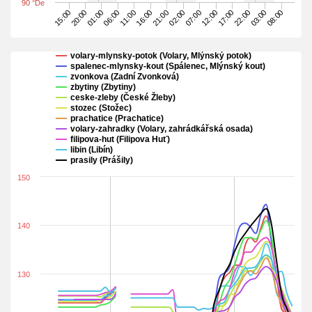
90 °De
15:00
06:00
21:00
12:00
03:00
20:00
11:00
02:00
17:00
08:00
01:00
16:00
07:00
22:00
volary-mlynsky-potok (Volary, Mlýnský potok)
spalenec-mlynsky-kout (Spálenec, Mlýnský kout)
zvonkova (Zadní Zvonková)
zbytiny (Zbytiny)
ceske-zleby (České Žleby)
stozec (Stožec)
prachatice (Prachatice)
volary-zahradky (Volary, zahrádkářská osada)
filipova-hut (Filipova Huť)
libin (Libín)
prasily (Prášily)
150
140
130