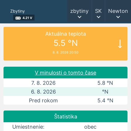
zbytiny
SK
Newton
Zbytiny
4.21 V
Aktuálna teplota
5.5 °N
8. 8. 2026 20:50
V minulosti o tomto čase
7. 8. 2026
5.8 °N
6. 8. 2026
°N
Pred rokom
5.4 °N
Štatistika
Umiestnenie:
obec