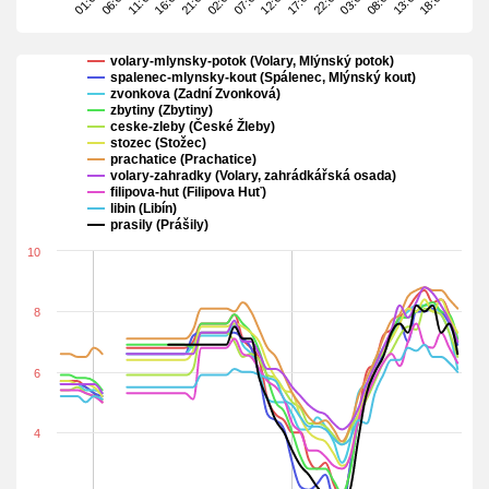
16:00
17:00
18:00
01:00
02:00
03:00
11:00
12:00
13:00
21:00
22:00
06:00
07:00
08:00
volary-mlynsky-potok (Volary, Mlýnský potok)
spalenec-mlynsky-kout (Spálenec, Mlýnský kout)
zvonkova (Zadní Zvonková)
zbytiny (Zbytiny)
ceske-zleby (České Žleby)
stozec (Stožec)
prachatice (Prachatice)
volary-zahradky (Volary, zahrádkářská osada)
filipova-hut (Filipova Huť)
libin (Libín)
prasily (Prášily)
10
8
6
4