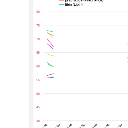
prachatice (Prachatice)
libin (Libín)
80
75
70
65
60
55
50
45
40
13:00
01:00
11:00
09:00
07:00
05:00
03:00