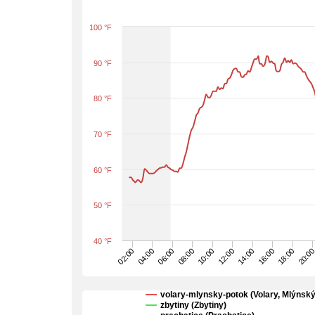
100 °F
90 °F
80 °F
70 °F
60 °F
50 °F
40 °F
02:00
08:00
14:00
20:0
06:00
12:00
18:00
04:00
10:00
16:00
volary-mlynsky-potok (Volary, Mlýnský
zbytiny (Zbytiny)