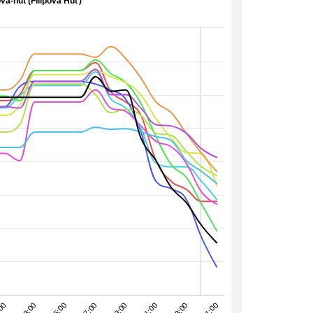
pova-hut (Filipova Huť)
00
21:00
19:00
17:00
15:00
01:00
13:00
23:00