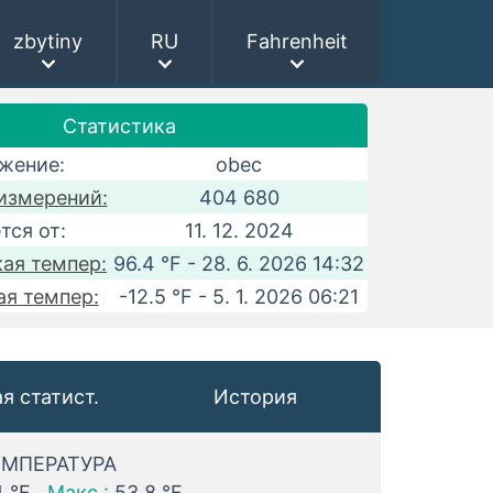
zbytiny
RU
Fahrenheit
Статистика
жение:
obec
измерений:
404 680
тся от:
11. 12. 2024
ая темпер:
96.4 °F - 28. 6. 2026 14:32
ая темпер:
-12.5 °F - 5. 1. 2026 06:21
я статист.
История
ЕМПЕРАТУРА
 °F
Макс.:
53.8 °F