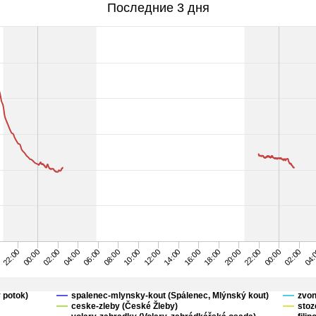
Последние 3 дня
0
02:00
08:00
14:00
20:00
02:00
00:00
06:00
12:00
18:00
00:00
22:00
04:00
10:00
16:00
22:00
04:
 potok)
spalenec-mlynsky-kout (Spálenec, Mlýnský kout)
zvon
ceske-zleby (České Žleby)
stoz