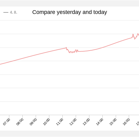
Compare yesterday and today
4. 8.
10:00
13:00
08:00
16:00
11:00
14:00
09:00
17
12:00
07:00
15:00