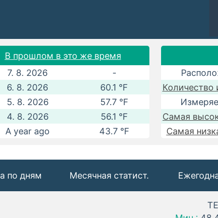
В прошлом в это же время
7. 8. 2026
-
Располо
6. 8. 2026
60.1 °F
Количество 
5. 8. 2026
57.7 °F
Измеряе
4. 8. 2026
56.1 °F
Самая высок
A year ago
43.7 °F
Самая низк
а по дням
Месячная статист.
Ежегодна
Т
Мин.:
48.4