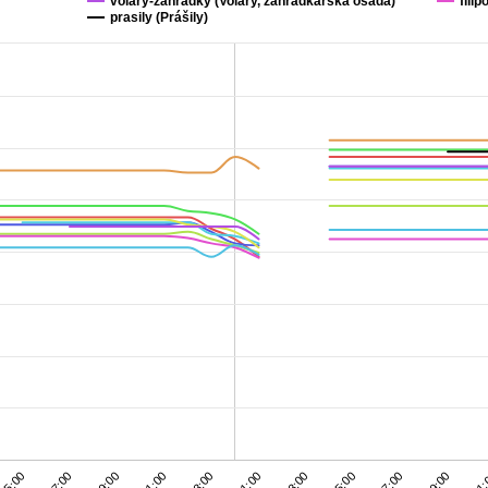
volary-zahradky (Volary, zahrádkářská osada)
fili
prasily (Prášily)
11:
23:00
09:00
21:00
07:00
19:00
05:00
17:00
03:00
15:00
01:00