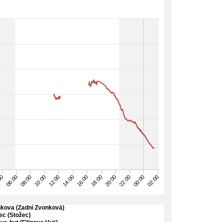
08:00
14:00
20:00
02:00
06:00
12:00
18:00
00:00
00
10:00
16:00
22:00
kova (Zadní Zvonková)
ec (Stožec)