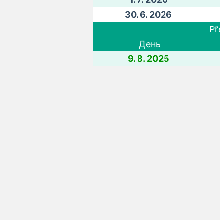
30. 6. 2026
Př
День
9. 8. 2025