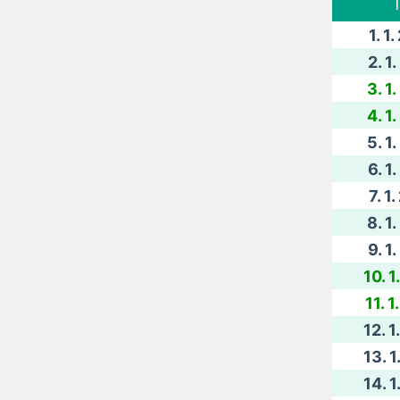
T
1. 1
2. 1
3. 1
4. 1
5. 1
6. 1
7. 1
8. 1
9. 1
10. 1
11. 
12. 1
13. 1
14. 1